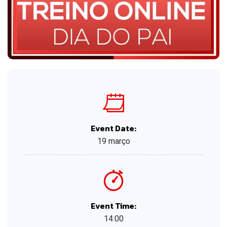
Event Date:
19 março
Event Time:
14:00