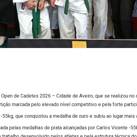
en de Cadetes 2026 – Cidade de Aveiro, que se realizou no di
ção marcada pelo elevado nível competitivo e pela forte partici
-55kg, que conquistou a medalha de ouro e subiu ao lugar mais a
cada pelas medalhas de prata alcançadas por Carlos Vicente -55k
rabalho desenvolvido pelos atletas e pela estrutura técnica do