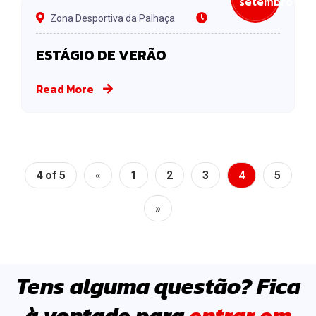
setembro
Zona Desportiva da Palhaça
ESTÁGIO DE VERÃO
Read More
4 of 5
«
1
2
3
4
5
»
Tens alguma questão? Fica