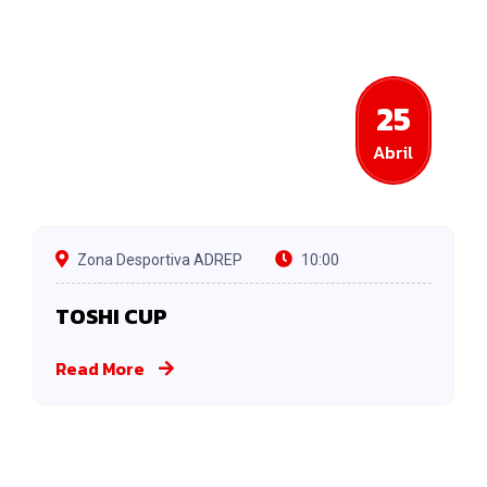
25
Abril
Zona Desportiva ADREP
10:00
TOSHI CUP
Read More